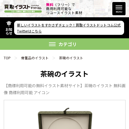
無料
（フリー）で
商用利用可能な
リユースイラスト素材
新しいイラストをすかさずチェック！買取イラストドットコム公式
お知
その他のサービス
Twitterはこちら
らせ
欲しい素材が無い方へ
カテゴリ
TOP
骨董品のイラスト
茶碗のイラスト
茶碗のイラスト
【商標利用可能の無料イラスト素材サイト】茶碗のイラスト 無料画
リンクをコピー
像 商標利用可能 アイコン
FAQ
利用規約