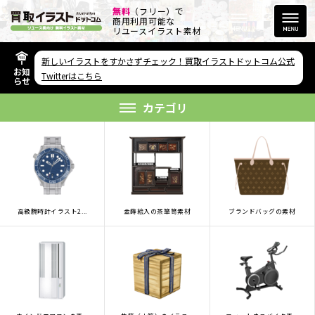
無料
（フリー）で
商用利用可能な
リユースイラスト素材
新しいイラストをすかさずチェック！買取イラストドットコム公式
お知
その他のサービス
Twitterはこちら
らせ
欲しい素材が無い方へ
カテゴリ
高級腕時計イラスト2...
金蒔絵入の茶箪笥素材
ブランドバッグの素材
リンクをコピー
FAQ
利用規約