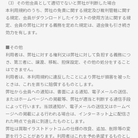
（3）その他会員として適切でないと弊社が判断した場合
本利用規約のうち、弊社の免責に関する規定及び裁判管轄に関す
る規定、会員がダウンロードしたイラストの使用方法に関する規
定、会員の弊社に対する義務を定めた規定は、退会後も引き続き
効力を有します。
■その他
利用者は、弊社に対する権利又は弊社に対して負担する義務につ
き、第三者に、譲渡、移転、担保設定、その他の処分をすること
はできません。
利用者は、本利用規約に違反したことにより弊社が損害を被った
ときは、これを直ちに賠償するものとします。
弊社から会員への通知は、書面による通知、電子メールの送信、
またはホームページへの掲載等、弊社が適当と判断する通信手段
によって行います。当該通知が、電子メールの送信又はホームペ
ージへの掲載による行われる場合は、インターネット上に配信さ
れた時点で会員に到達したものとします。
弊社は買取イラストドットコムの仕様の改良、追加、削除等の変
更を行うことがあります。利用者はこれを予め承諾するものとし