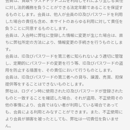
会員は、買取イラストドットコムを利用しそれにより生じる責任
に対し法的義務を負うことができる法定年齢であることを保証す
るものとします。会員は、他人が会員のID及びパスワードを利用
した場合の責任も含め、本サイトのあらゆる利用に対して責任を
負うことに同意するものとします。
会員は、入会時に弊社に登録した情報に変更が生じた場合は、直
ちに弊社所定の方法により、情報変更の手続きを行うものとしま
す。
会員は、ID及びパスワードを第三者に知られないよう適切に管理
し、定期的にパスワードの変更を行う等、ID及びパスワードの盗
用を防止する措置を、その責任において行うものとします。
会員は、ID及びパスワードの第三者への貸与、譲渡、売買、担保
提供等をすることはできないものとします。
弊社は、ログイン時に使用されたID及びパスワードが登録された
ものと一致することを確認した場合、それが盗用、不正使用その
他の事情により、会員ではない者が利用している場合であって
も、会員による利用とみなすことができます。また、不正使用に
より会員が損害を被ったとしても、弊社は一切責任を負いませ
ん。