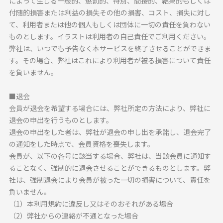
によって生じる一般的、懲罰的、特別、間接的、結果的もしくは
付随的損害または利益の損失その他の損害、コスト、損失に対し
て、利用者または他の個人もしくは団体に一切の責任を負わない
ものとします。イラストは利用者の自己責任でご利用ください。
弊社は、いつでも予告なく本サービスを終了させることができま
す。その場合、弊社はこれにより利用者が被る損害について責任
を負いません。
■退会
会員が退会を希望する場合には、弊社所定の方法により、弊社に
退会の申出を行うものとします。
退会の申出をした者は、弊社が退会の申し出を承諾し、退会完了
の通知をした時点で、会員資格を喪失します。
会員が、以下の各号に該当する場合、弊社は、当該会員に通知す
ることなく、強制的に退会させることができるものとします。弊
社は、強制退会により会員が被った一切の損害について、責任を
負いません。
（1）本利用規約に違反し又はそのおそれがある場合
（2）弊社からの連絡が不通となった場合