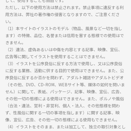
して、使用することも自由です。
ただし、以下の使用方法は禁止されます。禁止事項に違反する利
用方法は、弊社の著作権の侵害となりますので、ご注意くださ
い。
（1）本サイトのイラストのモデル（物品、風景など一切を指し
ます）の特徴、品位、名誉または信用を害する態様での使用はで
きません。
（2）違法、虚偽あるいは中傷を内容とする記事、映像、宣伝、
広告等に関してイラストを使用することはできません。
（3）イラストを公序良俗に反する方法で使用し、又は公序良俗
に反する業務、活動に供する目的で使用はできません。また、公
序良俗に反するか否かを問わず、アダルト雑誌やアダルトビデオ
（その他、DVD、CD-ROM、WEBサイト等、媒体の如何を問いま
せん）に関して、表紙、パッケージ、記事、映像、宣伝、広告、
その他一切の態様による使用はできません。また、ポルノや風俗
（合法・違法、営利・非営利、個人・法人、その他態様を問わ
ず、性風俗に関する一切の事項を指します）に関する記事、映
像、宣伝、広告、その他一切の態様による使用もできません。
（4）イラストをそのまま、または加工して、独立の取引対象とし