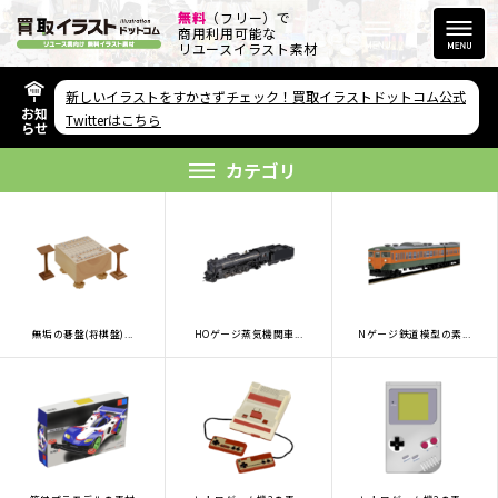
無料
（フリー）で
商用利用可能な
リユースイラスト素材
新しいイラストをすかさずチェック！買取イラストドットコム公式
お知
その他のサービス
Twitterはこちら
らせ
欲しい素材が無い方へ
カテゴリ
無垢の碁盤(将棋盤)...
HOゲージ蒸気機関車...
Nゲージ鉄道模型の素...
リンクをコピー
FAQ
利用規約