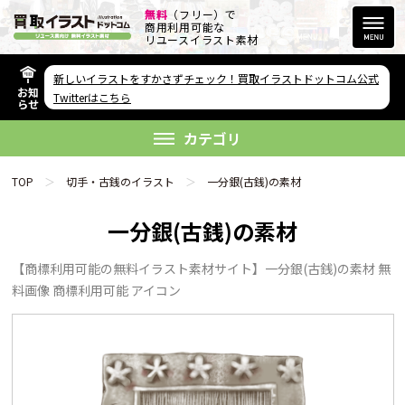
無料
（フリー）で
商用利用可能な
リユースイラスト素材
新しいイラストをすかさずチェック！買取イラストドットコム公式
お知
その他のサービス
Twitterはこちら
らせ
欲しい素材が無い方へ
カテゴリ
TOP
切手・古銭のイラスト
一分銀(古銭)の素材
一分銀(古銭)の素材
【商標利用可能の無料イラスト素材サイト】一分銀(古銭)の素材 無
リンクをコピー
料画像 商標利用可能 アイコン
FAQ
利用規約