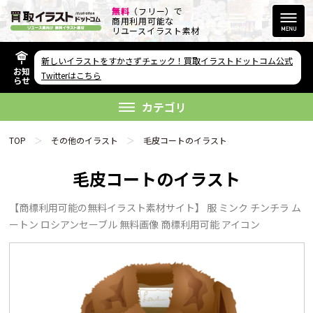
無料
（フリー）で
商用利用可能な
リユースイラスト素材
新しいイラストをすかさずチェック！買取イラストドットコム公式
お知
その他のサービス
Twitterはこちら
らせ
欲しい素材が無い方へ
カテゴリ
TOP
その他のイラスト
毛皮コートのイラスト
毛皮コートのイラスト
【商標利用可能の無料イラスト素材サイト】 服 ミンク チンチラ ム
リンクをコピー
ートン ロシアンセーブル 無料画像 商標利用可能 アイコン
FAQ
利用規約