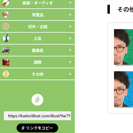
楽器・オーディオ
その
骨董品
切手・古銭
工具
農機具
酒類
その他
リンクをコピー