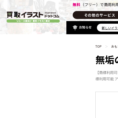
無料
（フリー）で
商用利
その他のサービス
お知
らせ
新しいイラ
TOP
おも
無垢
【商標利用可
標利用可能 